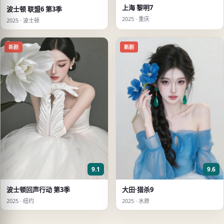
上海 黎明7
波士顿 联盟6 第3季
2025
·
重庆
2025
·
波士顿
新剧
新剧
9.6
9.1
大田·猎杀9
波士顿回声行动 第3季
2025
·
水原
2025
·
纽约