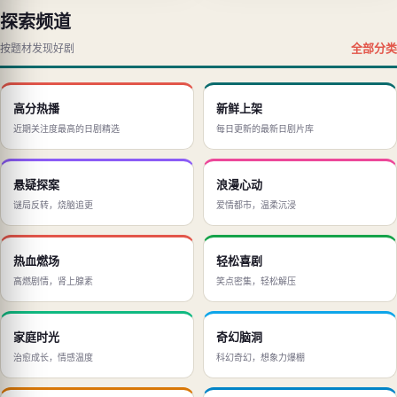
探索频道
全部分类
按题材发现好剧
高分热播
新鲜上架
近期关注度最高的日剧精选
每日更新的最新日剧片库
悬疑探案
浪漫心动
谜局反转，烧脑追更
爱情都市，温柔沉浸
热血燃场
轻松喜剧
高燃剧情，肾上腺素
笑点密集，轻松解压
家庭时光
奇幻脑洞
治愈成长，情感温度
科幻奇幻，想象力爆棚