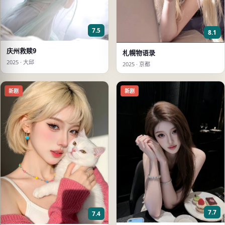
7.5
8.1
庆州救赎9
札幌物语录
2025
·
大邱
2025
·
京都
新剧
新剧
7.7
7.4