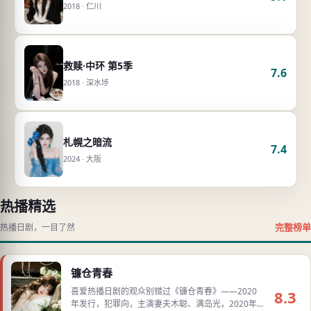
2018
·
仁川
救赎·中环 第5季
7.6
2018
·
深水埗
札幌之暗流
7.4
2024
·
大阪
热播精选
完整榜单
热播日剧，一目了然
镰仓青春
喜爱热播日剧的观众别错过《镰仓青春》——2020
8.3
年发行，犯罪向，主演妻夫木聪、满岛光，2020年